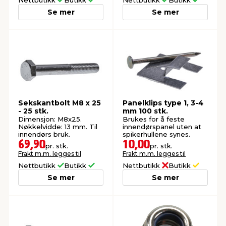
Se mer
Se mer
Sekskantbolt M8 x 25
Panelklips type 1, 3-4
- 25 stk.
mm 100 stk.
Dimensjon: M8x25.
Brukes for å feste
Nøkkelvidde: 13 mm. Til
innendørspanel uten at
innendørs bruk.
spikerhullene synes.
69,90
10,00
pr. stk.
pr. stk.
Frakt m.m. legges til
Frakt m.m. legges til
Nettbutikk
Butikk
Nettbutikk
Butikk
Se mer
Se mer