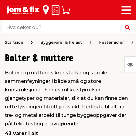
Meny
bake
bake
bake
bake
bake
bake
bake
bake
bake
Huskeliste
Handlevogn
i
i
i
i
i
i
i
i
i
byggevarer & trelast
hagen
huset
bad & vvs
el & belysning
maling
verktøy
bil & fritid
sesongavslutning
Hva søker du?
Hva søker du?
midler
gg
sel og varme
kler
dørsmaling
roverktøy
styr
ngavslutning
Startside
Byggevarer & trelast
Festemidler
Bolter & muttere
 tak og vegger
er & levegger
oldning
tt
ndørsbelysning
iørmaling
verktøy
lutstyr
S
Bolter og muttere sikrer sterke og stabile
Ing
 og tilbehør
møbler
dning
ebatterier
dørsbelysning
tstyr
varing av verktøy
ing
sammenføyninger i både små og store
var
konstruksjoner. Finnes i ulike størrelser,
å
ngsplater
redskaper
r og oppheng
er
lder
øring & kjemikalier
e maskiner
rtikler
gjengetyper og materialer, slik at du kan finne den
vis
rette løsningen til ditt prosjekt. Perfekte til alt fra
tre- og metallarbeid til tunge byggeoppgaver der
rke og terrassebord
maskiner
ing & oppbevaring
 & ventilasjon
t Home
kel og fugemasse
sredskaper
ronikk
pålitelig festing er avgjørende.
43 varer i alt
ing
oppbevaring
er & sikkerhet
 & kloakk
okker
r & bøtter
& underholdning