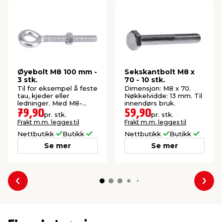
Øyebolt M8 100 mm -
Sekskantbolt M8 x
3 stk.
70 - 10 stk.
Til for eksempel å feste
Dimensjon: M8 x 70.
tau, kjeder eller
Nøkkelvidde: 13 mm. Til
ledninger. Med M8-
innendørs bruk.
gjenge.
79,90
59,90
pr. stk.
pr. stk.
Frakt m.m. legges til
Frakt m.m. legges til
Nettbutikk
Butikk
Nettbutikk
Butikk
Se mer
Se mer
Forrige
Nes