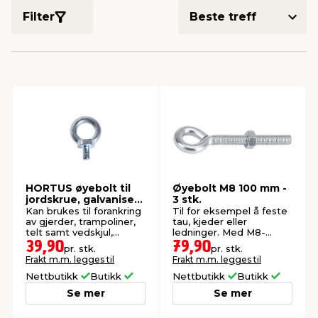
Filter
innredning
 koblinger
idslamper
kledning
& fritid
 & stillas
asser & stativer
ne, data & TV
& sko
ing
pressing og sylting
rier
antning
ner
HORTUS øyebolt til
Øyebolt M8 100 mm -
jordskrue, galvanisert
3 stk.
Ø35 mm
edyr & ugress
Kan brukes til forankring
Til for eksempel å feste
av gjerder, trampoliner,
tau, kjeder eller
telt samt vedskjul,
ledninger. Med M8-
mindre redskapsskur,
gjenge.
39,90
79,90
pr. stk.
pr. stk.
drivhus m.m.
Frakt m.m. legges til
Frakt m.m. legges til
Nettbutikk
Butikk
Nettbutikk
Butikk
Se mer
Se mer