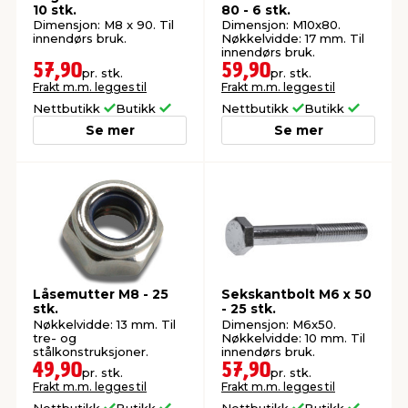
10 stk.
80 - 6 stk.
Dimensjon: M8 x 90. Til
Dimensjon: M10x80.
innendørs bruk.
Nøkkelvidde: 17 mm. Til
innendørs bruk.
57,90
59,90
pr. stk.
pr. stk.
Frakt m.m. legges til
Frakt m.m. legges til
Nettbutikk
Butikk
Nettbutikk
Butikk
Se mer
Se mer
Låsemutter M8 - 25
Sekskantbolt M6 x 50
stk.
- 25 stk.
Nøkkelvidde: 13 mm. Til
Dimensjon: M6x50.
tre- og
Nøkkelvidde: 10 mm. Til
stålkonstruksjoner.
innendørs bruk.
49,90
57,90
pr. stk.
pr. stk.
Frakt m.m. legges til
Frakt m.m. legges til
Nettbutikk
Butikk
Nettbutikk
Butikk