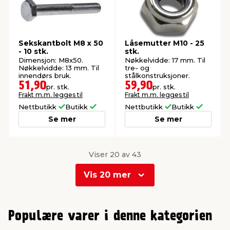
Sekskantbolt M8 x 50
Låsemutter M10 - 25
- 10 stk.
stk.
Dimensjon: M8x50.
Nøkkelvidde: 17 mm. Til
Nøkkelvidde: 13 mm. Til
tre- og
innendørs bruk.
stålkonstruksjoner.
51,90
59,90
pr. stk.
pr. stk.
Frakt m.m. legges til
Frakt m.m. legges til
Nettbutikk
Butikk
Nettbutikk
Butikk
Se mer
Se mer
Viser 20 av 43
Vis 20 mer
0
1
Populære varer i denne kategorien
2