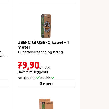
USB-C til USB-C kabel - 1
meter
il
Til dataoverføring og lading.
r. 11
79,90
pr. stk.
Frakt m.m. legges til
Nettbutikk
Butikk
Se mer