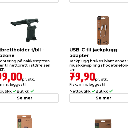
brettholder t/bil -
USB-C til jackplugg-
ozone
adapter
montering på nakkestøtten.
Jackplugg brukes blant annet t
r til nettbrett i størrelsen
musikkavspilling i hodetelefone
13".
cm.
99,00
79,90
pr. stk.
pr. stk.
 m.m. legges til
Frakt m.m. legges til
butikk
Butikk
Nettbutikk
Butikk
Se mer
Se mer