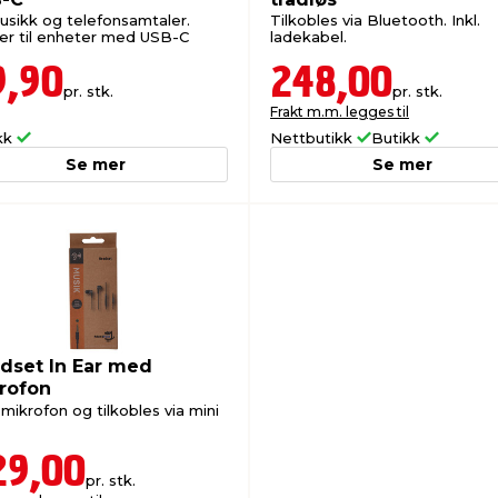
musikk og telefonsamtaler.
Tilkobles via Bluetooth. Inkl.
er til enheter med USB-C
ladekabel.
9,90
248,00
pr. stk.
pr. stk.
Frakt m.m. legges til
kk
Nettbutikk
Butikk
Se mer
Se mer
dset In Ear med
rofon
mikrofon og tilkobles via mini
29,00
pr. stk.