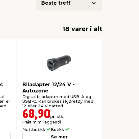
18 varer i alt
s
Biladapter 12/24 V -
Autozone
al.
Digital biladapter med USB-A og
en er
USB-C. Kan brukes i kjøretøy med
 med
12 eller 24 V batteri.
68,90
pr. stk.
Frakt m.m. legges til
Nettbutikk
Butikk
Se mer