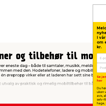
Meld
nyh
i vå
om e
kr.
ner og tilbehør til mobi
 eneste dag – både til samtaler, musikk, meldinger, kar
mmen med den. Hodetelefoner, ladere og mobilkabler er
 én ørepropp virker eller at laderen har sett sine beste 
Se je
her
rt utvalg av praktisk og rimelig mobiltilbehør til både i
Du hør
uken v
ktiske løsninger
avis, 
selv-f
hage, 
ant annet: