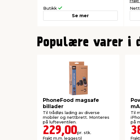
Frakt
Butikk
Nett
Se mer
0
Populære varer i 
PhoneFood magsafe
Po
billader
mA
Til trådløs lading av diverse
Til 
mobiler og nettbrett. Monteres
iPho
på lufteventilen.
på m
229,00
3
pr. stk.
Frakt m.m. legges til
Frakt