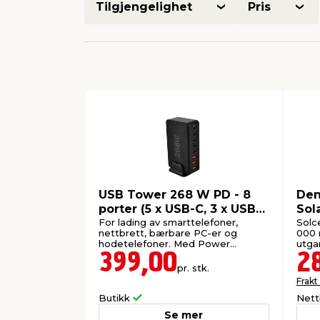
Tilgjengelighet
Pris
USB Tower 268 W PD - 8
Den
porter (5 x USB-C, 3 x USB-
Sol
A)
For lading av smarttelefoner,
Solc
nettbrett, bærbare PC-er og
000 
hodetelefoner. Med Power
utga
Delivery (PD).
LED-
399,00
2
pr. stk.
Frakt
Butikk
Nett
Se mer