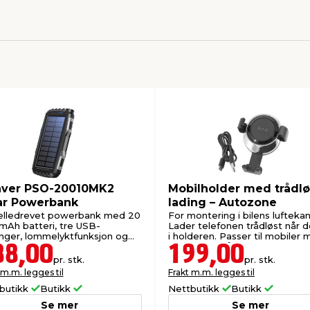
ver PSO-20010MK2
Mobilholder med trådlø
ar Powerbank
lading – Autozone
elledrevet powerbank med 20
For montering i bilens luftekan
mAh batteri, tre USB-
Lader telefonen trådløst når d
nger, lommelyktfunksjon og
i holderen. Passer til mobiler
indikator.
en bredde på 70-79 mm.
88,00
199,00
pr. stk.
pr. stk.
 m.m. legges til
Frakt m.m. legges til
butikk
Butikk
Nettbutikk
Butikk
Se mer
Se mer