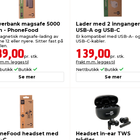
erbank magsafe 5000
Lader med 2 innganger
 - PhoneFood
USB-A og USB-C
magnetisk magsafe-lading av
Er kompatibel med USB-A- o
e 12 eller nyere. Sitter fast på
USB-C-kabler.
len.
89,00
139,00
pr. stk.
pr. stk.
 m.m. legges til
Frakt m.m. legges til
butikk
Butikk
Nettbutikk
Butikk
Se mer
Se mer
neFood headset med
Headset in-ear TWS
-C
trådløs