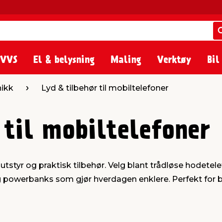
 VVS
El & belysning
Maling
Verktøy
Bil
nikk
Lyd & tilbehør til mobiltelefoner
 til mobiltelefoner
tstyr og praktisk tilbehør. Velg blant trådløse hodetele
 og powerbanks som gjør hverdagen enklere. Perfekt for