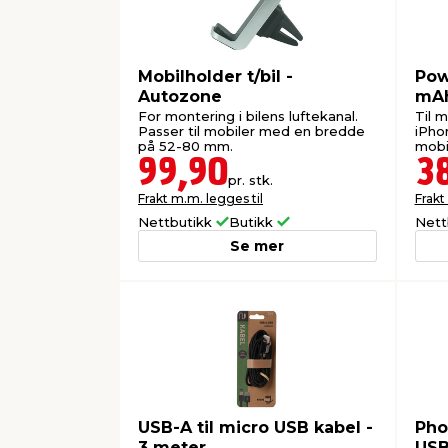
Mobilholder t/bil -
Pow
Autozone
mAh
For montering i bilens luftekanal.
Til 
Passer til mobiler med en bredde
iPhon
på 52-80 mm.
mobi
99,90
3
pr. stk.
Frakt m.m. legges til
Frakt
Nettbutikk
Butikk
Nett
Se mer
USB-A til micro USB kabel -
Pho
3 meter
USB