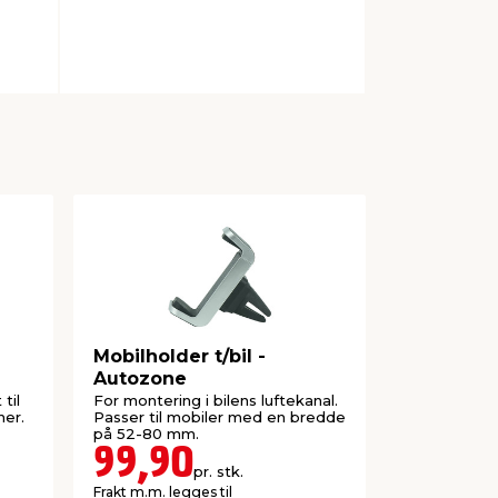
Mobilholder t/bil -
Nettbretth
Autozone
Autozon
til
For montering i bilens luftekanal.
Til monteri
ner.
Passer til mobiler med en bredde
Passer til ne
på 52-80 mm.
4,7"–13".
99,90
199,
pr. stk.
Frakt m.m. legges til
Frakt m.m. le