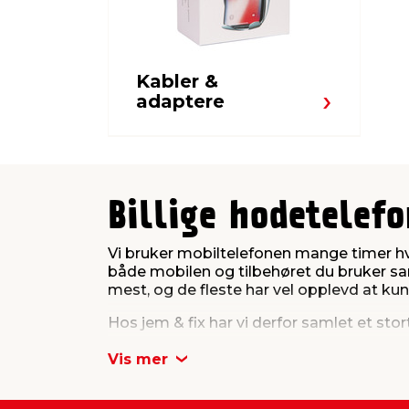
Kabler &
adaptere
Billige hodetelefo
Vi bruker mobiltelefonen mange timer hver
både mobilen og tilbehøret du bruker sa
mest, og de fleste har vel opplevd at kun
Hos jem & fix har vi derfor samlet et sto
Vis mer
Lyd, ladere og pra
I vårt sortiment her på siden finner du bl