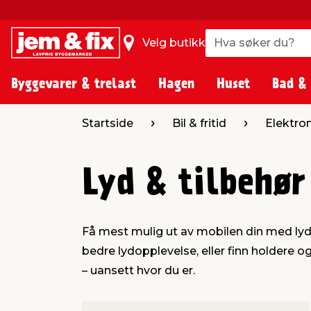
Hva søker du?
Hva søker du?
Velg butikk
Byggevarer & trelast
Hagen
Huset
Bad &
Startside
Bil & fritid
Elektro
Lyd & tilbehør
Få mest mulig ut av mobilen din med lydu
bedre lydopplevelse, eller finn holdere
– uansett hvor du er.