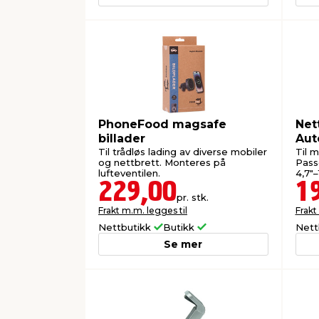
PhoneFood magsafe
Nett
billader
Aut
Til trådløs lading av diverse mobiler
Til 
og nettbrett. Monteres på
Passe
lufteventilen.
4,7"–
229,00
1
pr. stk.
Frakt m.m. legges til
Frakt
Nettbutikk
Butikk
Nett
Se mer