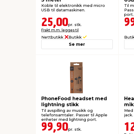
Koble til elektronikk med micro
Til 
USB til datamaskinen.
Pass
port.
25,00
9
pr. stk.
Frakt m.m. legges til
Nettbutikk
Butikk
Buti
Se mer
PhoneFood headset med
Hea
lightning stikk
mik
Til avspilling av musikk og
Med 
telefonsamtaler. Passer til Apple
jack.
enheter med lightning port.
99,90
1
pr. stk.