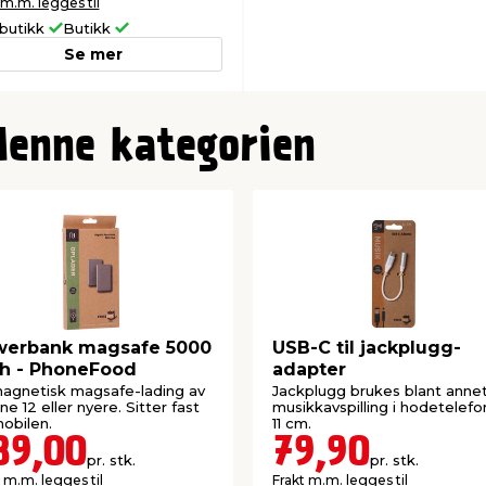
 m.m. legges til
butikk
Butikk
Se mer
denne kategorien
werbank magsafe 5000
USB-C til jackplugg-
h - PhoneFood
adapter
magnetisk magsafe-lading av
Jackplugg brukes blant annet 
ne 12 eller nyere. Sitter fast
musikkavspilling i hodetelefo
obilen.
11 cm.
89,00
79,90
pr. stk.
pr. stk.
 m.m. legges til
Frakt m.m. legges til