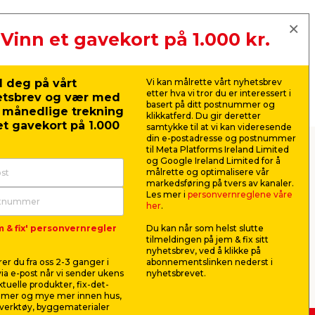
Vinn et gavekort på 1.000 kr.
 deg på vårt
Vi kan målrette vårt nyhetsbrev
etter hva vi tror du er interessert i
etsbrev og vær med
basert på ditt postnummer og
r månedlige trekning
klikkatferd. Du gir deretter
t gavekort på 1.000
samtykke til at vi kan videresende
din e-postadresse og postnummer
til Meta Platforms Ireland Limited
ltelefoner
og Google Ireland Limited for å
målrette og optimalisere vår
markedsføring på tvers av kanaler.
t og betaling. Det sliter naturlig nok på
Les mer i
personvernreglene våre
her
.
 blant tilbehøret som får kjørt seg
dager.
m & fix' personvernregler
Du kan når som helst slutte
tilmeldingen på jem & fix sitt
Phone og Android.
nyhetsbrev, ved å klikke på
er du fra oss 2-3 ganger i
abonnementslinken nederst i
ia e-post når vi sender ukens
nyhetsbrevet.
aktuelle produkter, fix-det-
ilmer og mye mer innen hus,
verktøy, byggematerialer