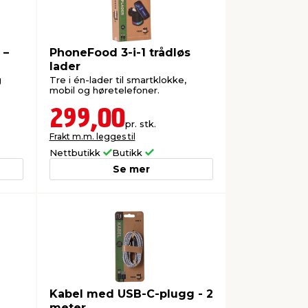
 –
PhoneFood 3-i-1 trådløs
lader
g
Tre i én-lader til smartklokke,
mobil og høretelefoner.
299,00
pr. stk.
Frakt m.m. legges til
Nettbutikk
Butikk
Se mer
Kabel med USB-C-plugg - 2
meter