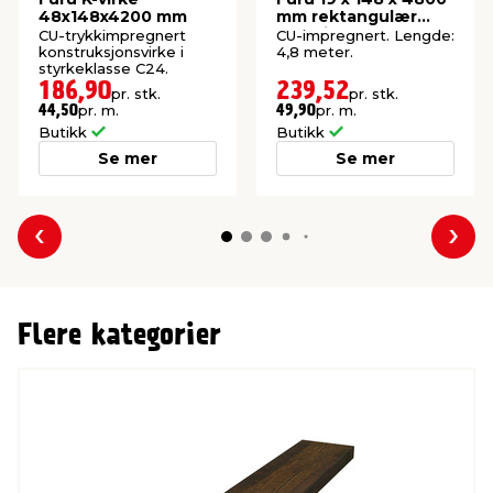
48x148x4200 mm
mm rektangulær
kledning
CU-trykkimpregnert
CU-impregnert. Lengde:
konstruksjonsvirke i
4,8 meter.
styrkeklasse C24.
186,90
239,52
pr. stk.
pr. stk.
pr. m.
pr. m.
44,50
49,90
Butikk
Butikk
Se mer
Se mer
Forrige
Nes
Flere kategorier