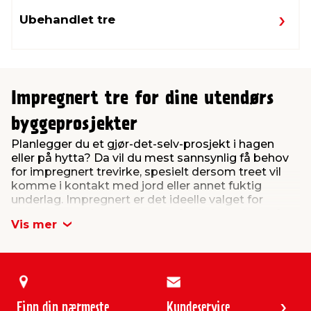
Ubehandlet tre
Impregnert tre for dine utendørs
byggeprosjekter
Planlegger du et gjør-det-selv-prosjekt i hagen
eller på hytta? Da vil du mest sannsynlig få behov
for impregnert trevirke, spesielt dersom treet vil
komme i kontakt med jord eller annet fuktig
underlag. Impregnert er det ideelle valget for
utendørs prosjekter, nettopp fordi det er laget for
Vis mer
å tåle påkjenningen fra det norske klimaet med
mye vær og vind. Impregnert trevirke, vil i
motsetning til ubehandlet tre, holde seg fint i
mange år fremover.
Hva er impregnert trevirke?
Finn din nærmeste
Kundeservice