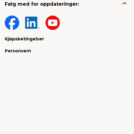
Følg med for oppdateringer:
Kjøpsbetingelser
Personvern
jem & fix Norge AS, Strandveien 35,
1366 Lysaker (Hovedkontor)
Organisasjonsnummer: 919 562 404
E-post:
kundeservice@jemfix.com
jemogfix.no
jemogfix.dk
jemfix.se