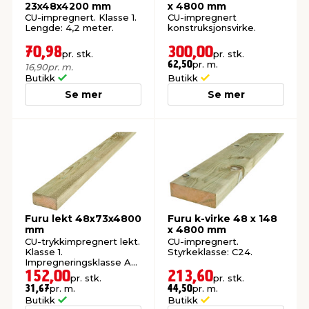
23x48x4200 mm
x 4800 mm
CU-impregnert. Klasse 1.
CU-impregnert
Lengde: 4,2 meter.
konstruksjonsvirke.
70,98
300,00
pr. stk.
pr. stk.
pr. m.
62,50
16,90
pr. m.
Butikk
Butikk
Se mer
Se mer
Furu lekt 48x73x4800
Furu k-virke 48 x 148
mm
x 4800 mm
CU-trykkimpregnert lekt.
CU-impregnert.
Klasse 1.
Styrkeklasse: C24.
Impregneringsklasse AB.
152,00
213,60
pr. stk.
pr. stk.
pr. m.
pr. m.
31,67
44,50
Butikk
Butikk