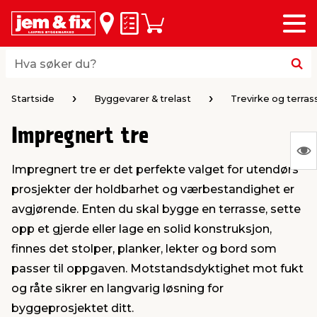
Meny
bake
bake
bake
bake
bake
bake
bake
bake
bake
Huskeliste
Handlevogn
i
i
i
i
i
i
i
i
i
byggevarer & trelast
hagen
huset
bad & vvs
el & belysning
maling
verktøy
bil & fritid
sesongavslutning
Hva søker du?
Hva søker du?
midler
gg
sel og varme
kler
dørsmaling
roverktøy
styr
ngavslutning
Startside
Byggevarer & trelast
Trevirke og terra
Impregnert tre
 tak og vegger
er & levegger
oldning
tt
ndørsbelysning
iørmaling
verktøy
lutstyr
S
Impregnert tre er det perfekte valget for utendørs
Ing
 og tilbehør
møbler
dning
ebatterier
dørsbelysning
tstyr
varing av verktøy
ing
prosjekter der holdbarhet og værbestandighet er
var
avgjørende. Enten du skal bygge en terrasse, sette
å
ngsplater
redskaper
r og oppheng
er
lder
øring & kjemikalier
e maskiner
rtikler
opp et gjerde eller lage en solid konstruksjon,
vis
finnes det stolper, planker, lekter og bord som
passer til oppgaven. Motstandsdyktighet mot fukt
rke og terrassebord
maskiner
ing & oppbevaring
 & ventilasjon
t Home
kel og fugemasse
sredskaper
ronikk
og råte sikrer en langvarig løsning for
byggeprosjektet ditt.
ing
oppbevaring
er & sikkerhet
 & kloakk
okker
r & bøtter
& underholdning