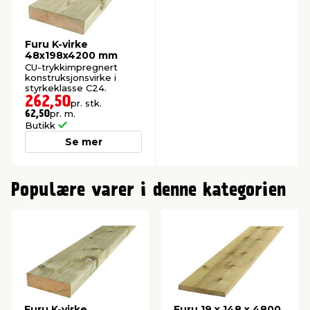
Furu K-virke
48x198x4200 mm
CU-trykkimpregnert
konstruksjonsvirke i
styrkeklasse C24.
262,50
pr. stk.
pr. m.
62,50
Butikk
Se mer
0
Populære varer i denne kategorien
Furu K-virke
Furu 19 x 148 x 4800