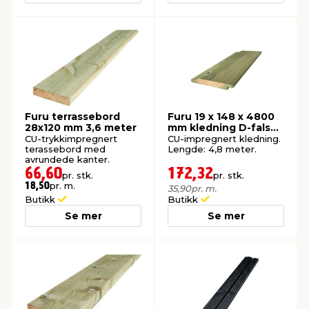
Furu terrassebord
Furu 19 x 148 x 4800
28x120 mm 3,6 meter
mm kledning D-fals
28°
CU-trykkimpregnert
CU-impregnert kledning.
terassebord med
Lengde: 4,8 meter.
avrundede kanter.
66,60
172,32
pr. stk.
pr. stk.
pr. m.
18,50
35,90
pr. m.
Butikk
Butikk
Se mer
Se mer