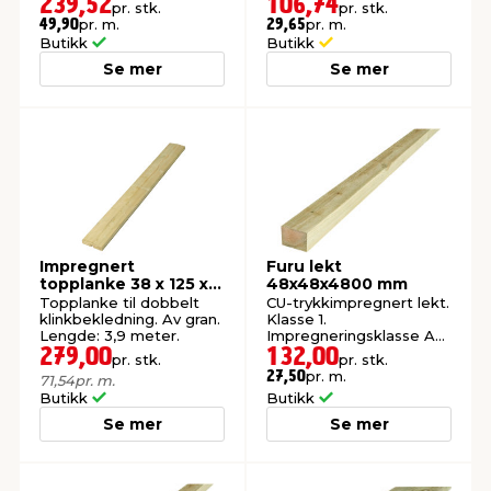
239,52
106,74
pr. stk.
pr. stk.
pr. m.
pr. m.
49,90
29,65
Butikk
Butikk
Se mer
Se mer
Impregnert
Furu lekt
topplanke 38 x 125 x
48x48x4800 mm
3900 mm
Topplanke til dobbelt
CU-trykkimpregnert lekt.
klinkbekledning. Av gran.
Klasse 1.
Lengde: 3,9 meter.
Impregneringsklasse AB.
279,00
132,00
pr. stk.
pr. stk.
pr. m.
27,50
71,54
pr. m.
Butikk
Butikk
Se mer
Se mer