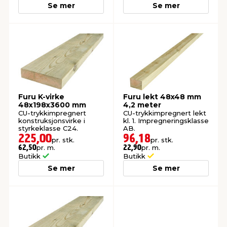
Se mer
Se mer
Furu K-virke
Furu lekt 48x48 mm
48x198x3600 mm
4,2 meter
CU-trykkimpregnert
CU-trykkimpregnert lekt
konstruksjonsvirke i
kl. 1. Impregneringsklasse
styrkeklasse C24.
AB.
225,00
96,18
pr. stk.
pr. stk.
pr. m.
pr. m.
62,50
22,90
Butikk
Butikk
Se mer
Se mer