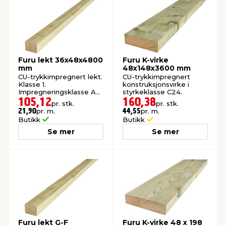
Furu lekt 36x48x4800
Furu K-virke
mm
48x148x3600 mm
CU-trykkimpregnert lekt.
CU-trykkimpregnert
Klasse 1.
konstruksjonsvirke i
Impregneringsklasse AB.
styrkeklasse C24.
105,12
160,38
pr. stk.
pr. stk.
pr. m.
pr. m.
21,90
44,55
Butikk
Butikk
Se mer
Se mer
Furu lekt G-F
Furu K-virke 48 x 198