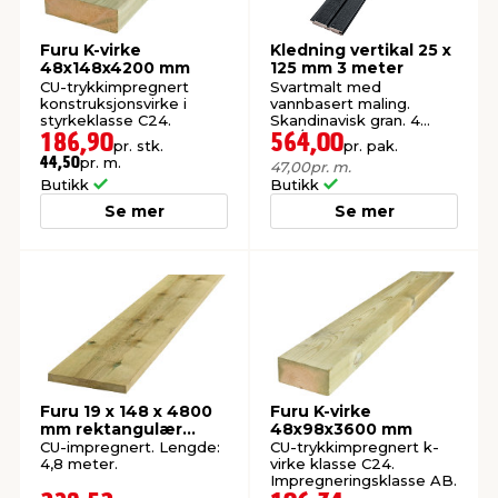
Furu K-virke
Kledning vertikal 25 x
48x148x4200 mm
125 mm 3 meter
CU-trykkimpregnert
Svartmalt med
konstruksjonsvirke i
vannbasert maling.
styrkeklasse C24.
Skandinavisk gran. 4
stk./pk. FSC®-merket.
186,90
564,00
pr. stk.
pr. pak.
pr. m.
44,50
47,00
pr. m.
Butikk
Butikk
Se mer
Se mer
Furu 19 x 148 x 4800
Furu K-virke
mm rektangulær
48x98x3600 mm
kledning
CU-impregnert. Lengde:
CU-trykkimpregnert k-
4,8 meter.
virke klasse C24.
Impregneringsklasse AB.