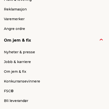
turen til din nærmeste jem & fix-butikk.
Reklamasjon
Varemerker
Angre ordre
Om jem & fix
Nyheter & presse
Jobb & karriere
Om jem & fix
Konkurransevinnere
FSC®
Bli leverandør