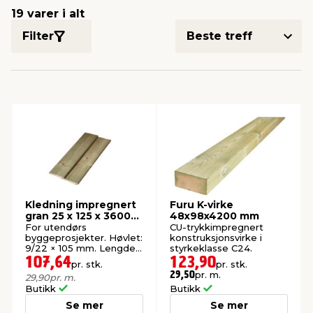
19 varer i alt
Filter
innredning
 koblinger
idslamper
kledning
& fritid
 & stillas
asser & stativer
ne, data & TV
& sko
ing
pressing og sylting
rier
antning
ner
Kledning impregnert
Furu K-virke
edyr & ugress
gran 25 x 125 x 3600
48x98x4200 mm
mm
For utendørs
CU-trykkimpregnert
byggeprosjekter. Høvlet:
konstruksjonsvirke i
9/22 × 105 mm. Lengde
styrkeklasse C24.
3,6 meter.
107,64
123,90
pr. stk.
pr. stk.
pr. m.
29,50
29,90
pr. m.
Butikk
Butikk
Se mer
Se mer