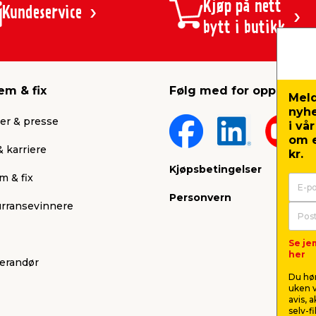
Kjøp på nett
Kundeservice
bytt i butikk
em & fix
Følg med for oppdateri
Meld
nyh
er & presse
i vå
om e
 karriere
kr.
Kjøpsbetingelser
m & fix
Personvern
rransevinnere
Se je
her
verandør
Du hør
uken v
avis, 
selv-f