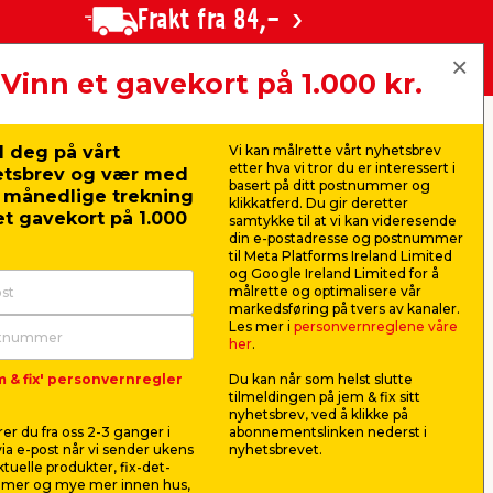
Frakt fra 84,-
Vinn et gavekort på 1.000 kr.
nger:
jem & fix Norge AS, Strandveien 35,
 deg på vårt
Vi kan målrette vårt nyhetsbrev
1366 Lysaker (Hovedkontor)
etter hva vi tror du er interessert i
etsbrev og vær med
Organisasjonsnummer: 919 562 404
basert på ditt postnummer og
r månedlige trekning
klikkatferd. Du gir deretter
t gavekort på 1.000
E-post:
kundeservice@jemfix.com
samtykke til at vi kan videresende
din e-postadresse og postnummer
til Meta Platforms Ireland Limited
og Google Ireland Limited for å
målrette og optimalisere vår
markedsføring på tvers av kanaler.
Les mer i
personvernreglene våre
her
.
m & fix' personvernregler
Du kan når som helst slutte
tilmeldingen på jem & fix sitt
nyhetsbrev, ved å klikke på
er du fra oss 2-3 ganger i
abonnementslinken nederst i
ia e-post når vi sender ukens
nyhetsbrevet.
aktuelle produkter, fix-det-
ilmer og mye mer innen hus,