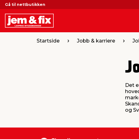
Gå til nettbutikken
Startside
Jobb & karriere
Jo
J
Det e
hoved
marke
Skand
og Sv