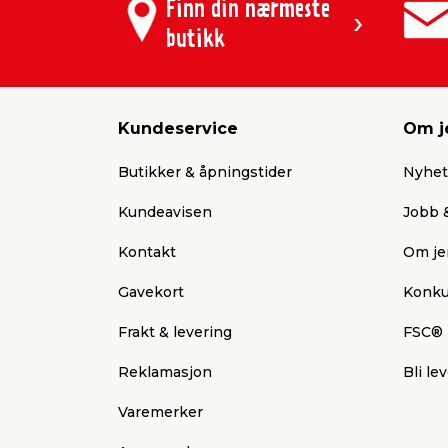
Finn din nærmeste
butikk
Kundeservice
Om j
Butikker & åpningstider
Nyhet
Kundeavisen
Jobb &
Kontakt
Om je
Gavekort
Konku
Frakt & levering
FSC®
Reklamasjon
Bli le
Varemerker