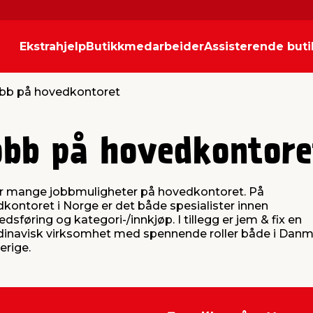
Ekstrahjelp
Butikkmedarbeider
Assisterende buti
bb på hovedkontoret
obb på hovedkontore
r mange jobbmuligheter på hovedkontoret. På
kontoret i Norge er det både spesialister innen
dsføring og kategori-/innkjøp. I tillegg er jem & fix en
inavisk virksomhet med spennende roller både i Dan
erige.