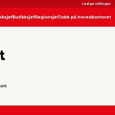
Ledige stillinger
kksjef
Butikksjef
Regionsjef
Jobb på hovedkontoret
t
mark